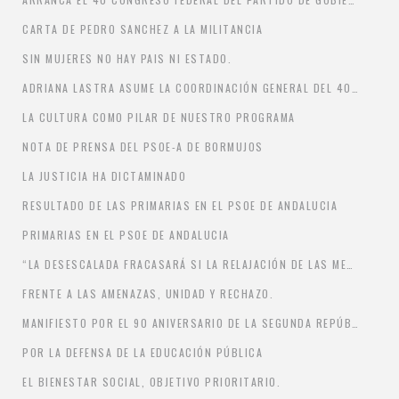
CARTA DE PEDRO SANCHEZ A LA MILITANCIA
SIN MUJERES NO HAY PAIS NI ESTADO.
ADRIANA LASTRA ASUME LA COORDINACIÓN GENERAL DEL 40 CONGRESO DEL PSOE. SANTOS CERDÁN SERÁ EL COORDINADOR ADJUNTO
LA CULTURA COMO PILAR DE NUESTRO PROGRAMA
NOTA DE PRENSA DEL PSOE-A DE BORMUJOS
LA JUSTICIA HA DICTAMINADO
RESULTADO DE LAS PRIMARIAS EN EL PSOE DE ANDALUCIA
PRIMARIAS EN EL PSOE DE ANDALUCIA
“LA DESESCALADA FRACASARÁ SI LA RELAJACIÓN DE LAS MEDIDAS NO VA ACOMPAÑADA DE UN REFUERZO URGENTE DE LA SANIDAD PÚBLICA”
FRENTE A LAS AMENAZAS, UNIDAD Y RECHAZO.
MANIFIESTO POR EL 90 ANIVERSARIO DE LA SEGUNDA REPÚBLICA ESPAÑOLA
POR LA DEFENSA DE LA EDUCACIÓN PÚBLICA
EL BIENESTAR SOCIAL, OBJETIVO PRIORITARIO.