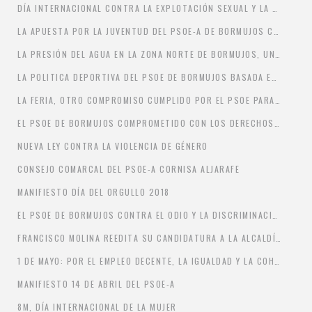
DÍA INTERNACIONAL CONTRA LA EXPLOTACIÓN SEXUAL Y LA TRATA DE MUJERES, NIÑAS Y NIÑOS
LA APUESTA POR LA JUVENTUD DEL PSOE-A DE BORMUJOS CUMPLE CON LAS PRINCIPALES MEDIDAS DE NUESTRO PROGRAMA
LA PRESIÓN DEL AGUA EN LA ZONA NORTE DE BORMUJOS, UNA SOLUCIÓN IMPULSADA POR EL PSOE DE BORMUJOS Y LIDERADA POR EL ALCALDE FRANCISCO MOLINA
LA POLITICA DEPORTIVA DEL PSOE DE BORMUJOS BASADA EN LA COLABORACIÓN Y LA PARTICIPACIÓN
LA FERIA, OTRO COMPROMISO CUMPLIDO POR EL PSOE PARA RECUPERAR BORMUJOS
EL PSOE DE BORMUJOS COMPROMETIDO CON LOS DERECHOS LABORALES DE LOS EMPLEADOS MUNICIPALES
NUEVA LEY CONTRA LA VIOLENCIA DE GÉNERO
CONSEJO COMARCAL DEL PSOE-A CORNISA ALJARAFE
MANIFIESTO DÍA DEL ORGULLO 2018
EL PSOE DE BORMUJOS CONTRA EL ODIO Y LA DISCRIMINACIÓN HACIA LA LGTBI
FRANCISCO MOLINA REEDITA SU CANDIDATURA A LA ALCALDÍA DE BORMUJOS
1 DE MAYO: POR EL EMPLEO DECENTE, LA IGUALDAD Y LA COHESIÓN SOCIAL
MANIFIESTO 14 DE ABRIL DEL PSOE-A
8M, DÍA INTERNACIONAL DE LA MUJER