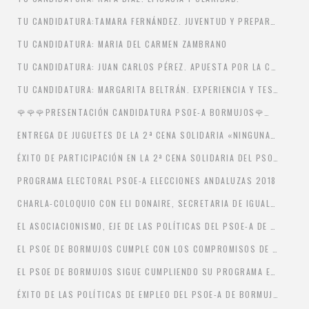
TU CANDIDATURA:TAMARA FERNÁNDEZ. JUVENTUD Y PREPARACIÓN
TU CANDIDATURA: MARIA DEL CARMEN ZAMBRANO
TU CANDIDATURA: JUAN CARLOS PÉREZ. APUESTA POR LA CULTURA.
TU CANDIDATURA: MARGARITA BELTRÁN. EXPERIENCIA Y TESÓN
🌹🌹🌹PRESENTACIÓN CANDIDATURA PSOE-A BORMUJOS🌹🌹🌹
ENTREGA DE JUGUETES DE LA 2ª CENA SOLIDARIA «NINGUNA NIÑA Y NINGÚN NIÑO SIN JUGUETE»
ÉXITO DE PARTICIPACIÓN EN LA 2ª CENA SOLIDARIA DEL PSOE-A DE BORMUJOS
PROGRAMA ELECTORAL PSOE-A ELECCIONES ANDALUZAS 2018
CHARLA-COLOQUIO CON ELI DONAIRE, SECRETARIA DE IGUALDAD DEL PSOE-A DE SEVILLA
EL ASOCIACIONISMO, EJE DE LAS POLÍTICAS DEL PSOE-A DE BORMUJOS PARA LA PARTICIPACIÓN ACTIVA DE LA CIUDADANÍA
EL PSOE DE BORMUJOS CUMPLE CON LOS COMPROMISOS DE REDUCIR IMPUESTOS
EL PSOE DE BORMUJOS SIGUE CUMPLIENDO SU PROGRAMA ELECTORAL CON LOS PLANES ESPECÍFICOS DE INCLUSIÓN
ÉXITO DE LAS POLÍTICAS DE EMPLEO DEL PSOE-A DE BORMUJOS: EN TRES AÑOS BAJA EL PARO EN UN 14’57%