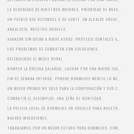
LA SEGURIDAD DE NUESTROS MAYORES, PRIORIDAD DE NUESTRO GOBIERNO.
UN PUEBLO QUE RECONOCE A SU GENTE, UN ALCALDE ORGULLOSO DE SU PUEBLO
ANDALUCÍA, NUESTRO ORGULLO
AVANZAR SIN DEJAR A NADIE ATRÁS: PRÓTESIS DENTALES GRATIS PARA LOS DEMANDANTES DE EMPLEO DE BORMUJOS
LOS PROBLEMAS SE COMBATEN CON SOLUCIONES
DEFENDIENDO EL MEDIO RURAL
ROMPER LA BRECHA SALARIAL, LUCHAR POR UNA MAYOR JUSTICIA SOCIAL.
FIN DE SEMANA INTENSO. PORQUE BORMUJOS MERECE LO MEJOR.
UN NUEVO PREMIO NO SOLO PARA LA CORPORACIÓN Y SUS EMPLEADOS, SINO PARA TODO BORMUJOS.
COMBATIR EL DESEMPLEO, UNA SEÑA DE IDENTIDAD.
LA POLICIA LOCAL DE BORMUJOS UN ORGULLO PARA NUESTRO PUEBLO.
NUEVAS INVERSIONES.
TRABAJAMOS POR UN MEJOR FUTURO PARA BORMUJOS. COMPROMISOS POR HECHOS