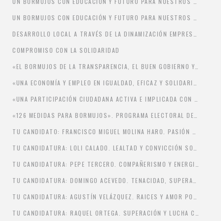
UN BORMUJOS CON EDUCACIÓN Y FUTURO PARA NUESTROS HIJOS E HIJAS
UN BORMUJOS CON EDUCACIÓN Y FUTURO PARA NUESTROS HIJOS E HIJAS
DESARROLLO LOCAL A TRAVÉS DE LA DINAMIZACIÓN EMPRESARIAL
COMPROMISO CON LA SOLIDARIDAD
«EL BORMUJOS DE LA TRANSPARENCIA, EL BUEN GOBIERNO Y LA PARTICIPACIÓN»
«UNA ECONOMÍA Y EMPLEO EN IGUALDAD, EFICAZ Y SOLIDARIOS CON NUESTRAS VECINAS Y VECINOS»
«UNA PARTICIPACIÓN CIUDADANA ACTIVA E IMPLICADA CON SU PUEBLO»
«126 MEDIDAS PARA BORMUJOS». PROGRAMA ELECTORAL DEL PSOE-A DE BORMUJOS 2019-2023
TU CANDIDATO: FRANCISCO MIGUEL MOLINA HARO. PASIÓN POR BORMUJOS
TU CANDIDATURA: LOLI CALADO. LEALTAD Y CONVICCIÓN SOCIALISTA.
TU CANDIDATURA: PEPE TERCERO. COMPAÑERISMO Y ENERGIA.
TU CANDIDATURA: DOMINGO ACEVEDO. TENACIDAD, SUPERACIÓN DE RETOS
TU CANDIDATURA: AGUSTÍN VELÁZQUEZ. RAICES Y AMOR POR LO TRADICIONAL.
TU CANDIDATURA: RAQUEL ORTEGA. SUPERACIÓN Y LUCHA CONSTANTE.