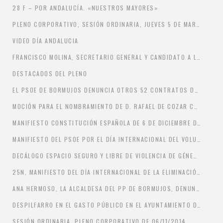
28 F – POR ANDALUCÍA. «NUESTROS MAYORES»
PLENO CORPORATIVO, SESIÓN ORDINARIA, JUEVES 5 DE MARZO DE 2015
VIDEO DÍA ANDALUCIA
FRANCISCO MOLINA, SECRETARIO GENERAL Y CANDIDATO A LA ALCALDÍA POR EL PSOE DE BORMUJOS, VISITA LAS OBRAS TERMINADAS DEL PLAN SUPERA.
DESTACADOS DEL PLENO
EL PSOE DE BORMUJOS DENUNCIA OTROS 52 CONTRATOS DE TRABAJO EN FRAUDE DE LEY.
MOCIÓN PARA EL NOMBRAMIENTO DE D. RAFAEL DE COZAR COMO «HIJO ADOPTIVO DE BORMUJOS»
MANIFIESTO CONSTITUCIÓN ESPAÑOLA DE 6 DE DICIEMBRE DE 1978
MANIFIESTO DEL PSOE POR EL DÍA INTERNACIONAL DEL VOLUNTARIADO 2014.
DECÁLOGO ESPACIO SEGURO Y LIBRE DE VIOLENCIA DE GÉNERO
25N, MANIFIESTO DEL DÍA INTERNACIONAL DE LA ELIMINACIÓN DE LA VIOLENCIA CONTRA LA MUJER
ANA HERMOSO, LA ALCALDESA DEL PP DE BORMUJOS, DENUNCIADA ANTE LA FISCALÍA POR UN PRESUNTO DELITO CONTINUADO DE PREVARICACIÓN.
DESPILFARRO EN EL GASTO PÚBLICO EN EL AYUNTAMIENTO DE BORMUJOS GOBERNADO POR EL PP DE ANA HERMOSO
SESIÓN ORDINARIA. PLENO CORPORATIVO DE 06/11/2014