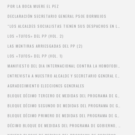
POR LA BOCA MUERE EL PEZ
DECLARACIÓN SECRETARIO GENERAL PSOE BORMUJOS
“LOS ALCALDES SOCIALISTAS TIENEN SUS DESPACHOS EN LA CALLE PORQUE SÓLO LES MUEVE RESOLVER LOS PROBLEMAS DE SUS VECINOS”
LOS «TUFOS» DEL PP (VOL. 2)
LAS MENTIRAS ARRIESGADAS DEL PP (2)
LOS «TUFOS» DEL PP (VOL. 1)
MANIFIESTO DEL DIA INTERNACIONAL CONTRA LA HOMOFOBIA, TRANSFOBIA Y BIFOBIA
ENTREVISTA A NUESTRO ALCALDE Y SECRETARIO GENERAL EN DIARIO DE SEVILLA
AGRADECIMIENTO ELECCIONES GENERALES
BLOQUE DÉCIMO TERCERO DE MEDIDAS DEL PROGRAMA DE GOBIERNO, «UNA SEGURIDAD CIUDADANA EFICAZ Y UNA MOVILIDAD FLEXIBLE PARA LAS PERSONAS»
BLOQUE DÉCIMO SEGUNDO DE MEDIDAS DEL PROGRAMA DE GOBIERNO, «UNA PARTICIPACIÓN CIUDADANA ACTIVA E IMPLICADA CON SU PUEBLO»
BLOQUE DÉCIMO PRIMERO DE MEDIDAS DEL PROGRAMA DE GOBIERNO, «UNA JUVENTUD CON FUTURO EN NUESTRO PUEBLO»
DÉCIMO BLOQUE DE MEDIDAS DEL PROGRAMA DE GOBIERNO, «EFICACIA EN LOS SERVICIOS MUNICIPALES Y RECUPERACIÓN DE ESPACIOS PÚBLICOS»