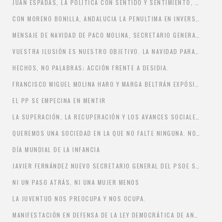
JUAN ESPADAS, LA POLÍTICA CON SENTIDO Y SENTIMIENTO, EL PRESIDENTE QUE ANDALUCÍA NECESITA.
CON MORENO BONILLA, ANDALUCIA LA PENULTIMA EN INVERSIÓN SANITARIA
MENSAJE DE NAVIDAD DE PACO MOLINA, SECRETARIO GENERAL DEL PSOE-A DE BORMUJOS
VUESTRA ILUSIÓN ES NUESTRO OBJETIVO. LA NAVIDAD PARA LOS NIÑOS Y NIÑAS NUESTRO MEJOR REGALO DE REYES.
HECHOS, NO PALABRAS; ACCIÓN FRENTE A DESIDIA.
FRANCISCO MIGUEL MOLINA HARO Y MARGA BELTRÁN EXPÓSITO, DELEGADOS DE BORMUJOS AL CONGRESO PROVINCIAL DEL PSOE DE SEVILLA
EL PP SE EMPECINA EN MENTIR
LA SUPERACIÓN, LA RECUPERACIÓN Y LOS AVANCES SOCIALES COMO PILARES DE NUESTRO PROYECTO
QUEREMOS UNA SOCIEDAD EN LA QUE NO FALTE NINGUNA. NO A LA VIOLENCIA DE GÉNERO.
DÍA MUNDIAL DE LA INFANCIA
JAVIER FERNÁNDEZ NUEVO SECRETARIO GENERAL DEL PSOE SEVILLANO
NI UN PASO ATRÁS, NI UNA MUJER MENOS
LA JUVENTUD NOS PREOCUPA Y NOS OCUPA.
MANIFESTACIÓN EN DEFENSA DE LA LEY DEMOCRÁTICA DE ANDALUCIA