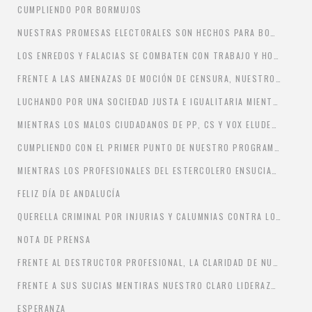
CUMPLIENDO POR BORMUJOS
NUESTRAS PROMESAS ELECTORALES SON HECHOS PARA BORMUJOS.
LOS ENREDOS Y FALACIAS SE COMBATEN CON TRABAJO Y HONRADEZ.
FRENTE A LAS AMENAZAS DE MOCIÓN DE CENSURA, NUESTRO TRABAJO POR BORMUJOS.
LUCHANDO POR UNA SOCIEDAD JUSTA E IGUALITARIA MIENTRAS OTROS SE CRUZAN DE BRAZOS O MIRAN PARA OTRA PARTE
MIENTRAS LOS MALOS CIUDADANOS DE PP, CS Y VOX ELUDEN SUS RESPONSABILIDADES EN EL AYUNTAMIENTO, EL GRUPO MUNICIPAL SOCIALISTA DA LA CARA Y HACE SU TRABAJO. BORMUJOS LO PRIMERO
CUMPLIENDO CON EL PRIMER PUNTO DE NUESTRO PROGRAMA DE GOBIERNO: TRABAJAR POR EL INTERÉS GENERAL DE BORMUJOS
MIENTRAS LOS PROFESIONALES DEL ESTERCOLERO ENSUCIAN, EL ALCALDE Y SU GRUPO DE GOBIERNO CUMPLEN CON SU RESPONSABILIDAD ANTE BORMUJOS
FELIZ DÍA DE ANDALUCÍA
QUERELLA CRIMINAL POR INJURIAS Y CALUMNIAS CONTRA LOS 5 CONCEJALES DEL PP BORMUJOS
NOTA DE PRENSA
FRENTE AL DESTRUCTOR PROFESIONAL, LA CLARIDAD DE NUESTRO TRABAJO
FRENTE A SUS SUCIAS MENTIRAS NUESTRO CLARO LIDERAZGO
ESPERANZA