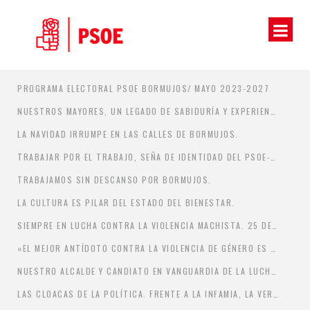
PROGRAMA ELECTORAL PSOE BORMUJOS/ MAYO 2023-2027
NUESTROS MAYORES, UN LEGADO DE SABIDURÍA Y EXPERIENCIA QUE DEBEMOS CUIDAR.
LA NAVIDAD IRRUMPE EN LAS CALLES DE BORMUJOS.
TRABAJAR POR EL TRABAJO, SEÑA DE IDENTIDAD DEL PSOE-A DE BORMUJOS DURANTE ESTA LEGISLATURA
TRABAJAMOS SIN DESCANSO POR BORMUJOS.
LA CULTURA ES PILAR DEL ESTADO DEL BIENESTAR.
SIEMPRE EN LUCHA CONTRA LA VIOLENCIA MACHISTA. 25 DE NOVIEMBRE, DÍA INTERNACIONAL DE LA ELIMINACIÓN DE LA VIOLENCIA CONTRA LA MUJER..
«EL MEJOR ANTÍDOTO CONTRA LA VIOLENCIA DE GÉNERO ES DOTAR A LA CIUDADANÍA DE CONOCIMIENTOS Y HERRAMIENTAS PARA COMBATIRLA.»
NUESTRO ALCALDE Y CANDIATO EN VANGUARDIA DE LA LUCHA CONTRA LA VIOLENCIA DE GÉNERO.
LAS CLOACAS DE LA POLÍTICA. FRENTE A LA INFAMIA, LA VERDAD.