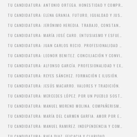
TU CANDIDATURA: ANTONIO ORTEGA. HONESTIDAD Y COMPROMISO.
TU CANDIDATURA: ELENA GRANJA. FUTURO, IGUALDAD Y JUSTICIA SOCIAL.
TU CANDIDATURA: JERÓNIMO HEREDIA. TRABAJO, CONSTANCIA.
TU CANDIDATURA: MARÍA JOSÉ CARO. ENTUSIASMO Y ESFUERZO.
TU CANDIDATURA: JUAN CARLOS RECIO. PROFESIONALIDAD Y EFICACIA.
TU CANDIDATURA: LEONOR BENITEZ. CONCILIACIÓN Y CONVIVENCIA.
TU CANDIDATURA: ALFONSO GARCÍA. PROFESIONALIDAD Y EXCELENCIA.
TU CANDIDATURA: REYES SÁNCHEZ. FORMACIÓN E ILUSIÓN.
TU CANDIDATURA: JESÚS MACARRO. VALORES Y TRADICIÓN.
TU CANDIDATURA: MERCEDES LÓPEZ. POR UN PUEBLO SOSTENIBLE.
TU CANDIDATURA: MANUEL MORENO MOLINA. COMPAÑERISMO Y TRABAJO DESMEDIDO.
TU CANDIDATURA: MARÍA DEL CARMEN GARFIA. AMOR POR EL PUEBLO.
TU CANDIDATURA: MANUEL RAMIREZ. INDEPENDENCIA Y COMPROMISO.
TU CANDIDATURA: RAFA DIAZ. EFICACIA Y CLARIDAD.