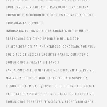
OCULTISMO EN LA BOLSA DE TRABAJO DEL PLAN SUPERA
CURSO DE CONDUCCION DE VEHICULOS LIGEROS/CARRETILLAS ELEVADORAS
PRIMARIAS EN BORMUJOS
IGNORANCIA EN LOS SERVICIOS SOCIALES DE BORMUJOS
DESTACADOS DEL PLENO ORDINARIO DEL 4/9/2014
LA ALCALDESA DEL PP, ANA HERMOSO, CONDENADA POR VULNERACIÓN DE DERECHOS FUNDAMENTALES
SOLICITUD DE MEDIDAS URGENTES PARA EL CEMENTERIO
COMUNICADO A TODA LA MILITANCIA
VANDALISMO EN EL CEMENTERIO MUNICIPAL ANTE LA PASIVIDAD DEL DELEGADO DE SEGURIDAD CIUDADANA
MALLAZO A PRECIO DE ORO: FACTURAS BAJO SOSPECHA
EL SORTEO DE EMPLEO: ¿CAPRICHO, OCURRENCIA O INJUSTICIA?
DESPILFARRO Y PRIVILEGIOS EN EL GASTO DE TELEFONÍA MOVIL EN EL AYUNTAMIENTO DE BORMUJOS
COMUNICADO SOBRE LAS ELECCIONES A SECRETARIO GENERAL Y DELEGADOS AL CONGRESO PROVINCIAL EXTRAORDINARIO