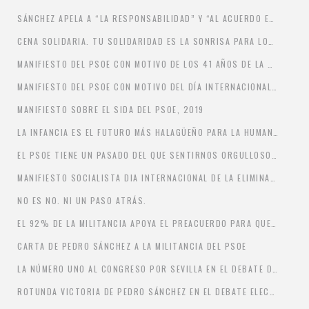
SÁNCHEZ APELA A “LA RESPONSABILIDAD” Y “AL ACUERDO ENTRE DIFERENTES” PARA QUE ESPAÑA TENGA “CUANTO ANTES UN GOBIERNO
CENA SOLIDARIA. TU SOLIDARIDAD ES LA SONRISA PARA LOS NIÑOS Y NIÑAS
MANIFIESTO DEL PSOE CON MOTIVO DE LOS 41 AÑOS DE LA CONSTITUCIÓN
MANIFIESTO DEL PSOE CON MOTIVO DEL DÍA INTERNACIONAL DE LAS PERSONAS CON DISCAPACIDAD
MANIFIESTO SOBRE EL SIDA DEL PSOE, 2019
LA INFANCIA ES EL FUTURO MÁS HALAGÜEÑO PARA LA HUMANIDAD
EL PSOE TIENE UN PASADO DEL QUE SENTIRNOS ORGULLOSOS Y ES, SOBRE TODO, UNA OPCIÓN DE FUTURO.
MANIFIESTO SOCIALISTA DIA INTERNACIONAL DE LA ELIMINACIÓN DE LA VIOLENCIA CONTRA LA MUJER
NO ES NO. NI UN PASO ATRÁS.
EL 92% DE LA MILITANCIA APOYA EL PREACUERDO PARA QUE ESPAÑA TENGA UN GOBIERNO PROGRESISTA
CARTA DE PEDRO SÁNCHEZ A LA MILITANCIA DEL PSOE
LA NÚMERO UNO AL CONGRESO POR SEVILLA EN EL DEBATE DE LA SEXTA
ROTUNDA VICTORIA DE PEDRO SÁNCHEZ EN EL DEBATE ELECTORAL