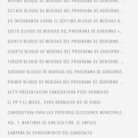
NOVENO BLOQUE DE MEDIDAS DEL PROGRAMA DE GOBIERNO, «LAS POLÍTICAS SOCIALES PARA RECUPERAR A LAS PERSONAS»
OCTAVO BLOQUE DE MEDIDAS DEL PROGRAMA DE GOBIERNO, «UN DEPORTE ACCESIBLE PARA MEJORAR LA CALIDAD DE VIDA»
OS INFORMAMOS SOBRE EL SÉPTIMO BLOQUE DE MEDIDAS DEL PROGRAMA DE GOBIERNO, «UN BORMUJOS COMPROMETIDO CON SU MEDIO AMBIENTE»
SEXTO BLOQUE DE MEDIDAS DEL PROGRAMA DE GOBIERNO «UN URBANISMO SOSTENIBLE Y TRANSPARENTE AL SERVICIO DE LAS PERSONAS»
QUINTO BLOQUE DE MEDIDAS DEL PROGRAMA DE GOBIERNO. «RECUPERAR LA CULTURA Y EL PATRIMONIO CULTURAL»
CUARTO BLOQUE DE MEDIDAS DEL PROGRAMA DE GOBIERNO. «UNA EDUCACIÓN PÚBLICA DE CALIDAD, DEMOCRÁTICA Y PARTICIPATIVA»
TERCER BLOQUE DE MEDIDAS DEL PROGRAMA DE GOBIERNO. «EMPLEO EN IGUALDAD Y ESTÍMULO A AUTÓNOMOS Y PYMES»
SEGUNDO BLOQUE DE MEDIDAS DEL PROGRAMA DE GOBIERNO. «UNA ADMINISTRACIÓN EFICAZ PARA PARA GASTAR MEJOR CON MENOS IMPUESTOS»
PRIMER BLOQUE DE MEDIDAS DEL PROGRAMA DE GOBIERNO. «UN AYUNTAMIENTO TRANSPARENTE, UN GOBIERNO ABIERTO Y PARTICIPATIVO»
ACTO PRESENTACIÓN CANDIDATURA PSOE BORMUJOS
EL PP Y EL MIEDO… PERO BORMUJOS NO SE RINDE
CANDIDATURA PARA LAS PRÓXIMAS ELECCIONES MUNICIPALES DEL PSOE DE BORMUJOS
VOL. 1. MENTIRAS DE UNA GESTIÓN. EL EMPLEO
CAMPAÑA DE CONOCIMIENTO DEL CANDIDATO