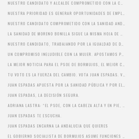
NUESTRO CANDIDATO Y ALCALDE COMPROMETIDO CON LA CREACIÓN DE EMPLEO.
NUESTRA PRIORIDAD ES GENERAR OPORTUNIDADES DE EMPLEO
NUESTRO CANDIDATO COMPROMETIDO CON LA SANIDAD ANDALUZA.
LA SANIDAD DE MORENO BONILLA SIGUE LA MISMA HOJA DE RUTA QUE LA SANIDAD DE AYUSO.
NUESTRO CANDIDATO, TRABAJANDO POR LA IGUALDAD DE DERECHOS ENTRE MUJERES Y HOMBRES.
UN COMPROMISO INELUDIBLE CON LA MUJER. APOSTAMOS POR LA IGUALDAD. LUCHAMOS CONTRA LA VIOLENCIA DE GÉNERO.
LA MEJOR NOTICIA PARA EL PSOE DE BORMUJOS, EL MEJOR CANDIDATO PARA BORMUJOS
TU VOTO ES LA FUERZA DEL CAMBIO. VOTA JUAN ESPADAS. VOTA PSOE
JUAN ESPADAS APUESTA POR LA SANIDAD PÚBLICA Y POR EL EMPLEO JUVENIL.
JUAN ESPADAS, LA DECISIÓN SEGURA.
ADRIANA LASTRA: “EL PSOE, CON LA CABEZA ALTA Y EN PIE, VA A GANAR LAS ELECCIONES EN ANDALUCÍA
JUAN ESPADAS TE ESCUCHA.
JUAN ESPADAS ENCARNA LA ANDALUCIA QUE QUIERES
EL GOBIERNO SOCIALISTA DE BORMUJOS ASUME FUNCIONES QUE LA JUNTA DE ANDALUCIA RACANEA A LA SALUD PÚBLICA