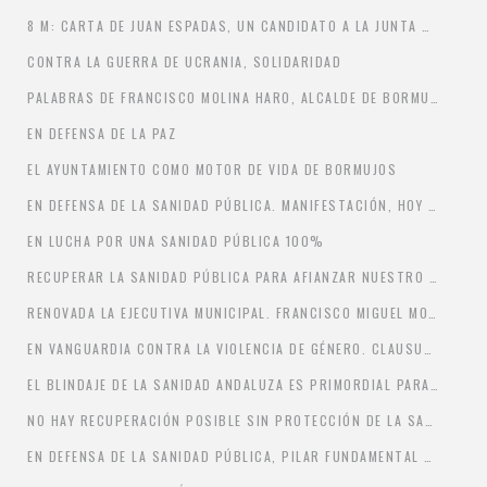
8 M: CARTA DE JUAN ESPADAS, UN CANDIDATO A LA JUNTA DE ANDALUCIA EN CLAVE DE IGUALDAD
CONTRA LA GUERRA DE UCRANIA, SOLIDARIDAD
PALABRAS DE FRANCISCO MOLINA HARO, ALCALDE DE BORMUJOS
EN DEFENSA DE LA PAZ
EL AYUNTAMIENTO COMO MOTOR DE VIDA DE BORMUJOS
EN DEFENSA DE LA SANIDAD PÚBLICA. MANIFESTACIÓN, HOY 19 DE FEBRERO DE 2022 A LAS DOCE HORAS.
EN LUCHA POR UNA SANIDAD PÚBLICA 100%
RECUPERAR LA SANIDAD PÚBLICA PARA AFIANZAR NUESTRO FUTURO
RENOVADA LA EJECUTIVA MUNICIPAL. FRANCISCO MIGUEL MOLINA HARO REVALIDA SU CARGO COMO SECRETARIO GENERAL.
EN VANGUARDIA CONTRA LA VIOLENCIA DE GÉNERO. CLAUSURADAS LAS II JORNADAS SOBRE VIOLENCIA DE GÉNERO.
EL BLINDAJE DE LA SANIDAD ANDALUZA ES PRIMORDIAL PARA JUAN ESPADAS
NO HAY RECUPERACIÓN POSIBLE SIN PROTECCIÓN DE LA SALUD
EN DEFENSA DE LA SANIDAD PÚBLICA, PILAR FUNDAMENTAL DEL ESTADO DEL BIENESTAR.