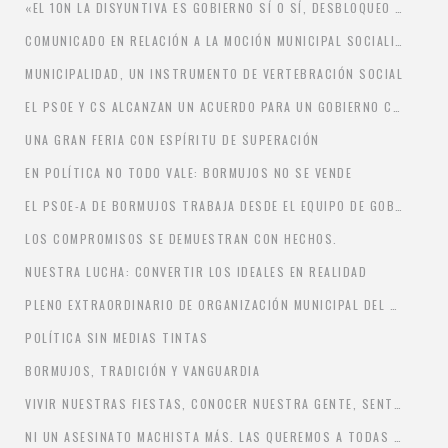
«EL 10N LA DISYUNTIVA ES GOBIERNO SÍ O SÍ, DESBLOQUEO SÍ O SÍ, ESTABILIDAD SÍ O SÍ.» PEDRO SÁNCHEZ
COMUNICADO EN RELACIÓN A LA MOCIÓN MUNICIPAL SOCIALISTA SOBRE FINANCIACIÓN DEL HOSPITAL DE SAN JUAN DE DIOS DE BORMUJOS.
MUNICIPALIDAD, UN INSTRUMENTO DE VERTEBRACIÓN SOCIAL
EL PSOE Y CS ALCANZAN UN ACUERDO PARA UN GOBIERNO CONJUNTO EN BORMUJOS
UNA GRAN FERIA CON ESPÍRITU DE SUPERACIÓN
EN POLÍTICA NO TODO VALE: BORMUJOS NO SE VENDE
EL PSOE-A DE BORMUJOS TRABAJA DESDE EL EQUIPO DE GOBIERNO DEL AYUNTAMIENTO PARA MEJORAR EL SERVICIO DE RECOGIDA DE RESIDUOS Y LIMPIEZA QUE PRESTA LA MANCOMUNIDAD.
LOS COMPROMISOS SE DEMUESTRAN CON HECHOS.
NUESTRA LUCHA: CONVERTIR LOS IDEALES EN REALIDAD
PLENO EXTRAORDINARIO DE ORGANIZACIÓN MUNICIPAL DEL AYUNTAMIENTO DE BORMUJOS
POLÍTICA SIN MEDIAS TINTAS
BORMUJOS, TRADICIÓN Y VANGUARDIA
VIVIR NUESTRAS FIESTAS, CONOCER NUESTRA GENTE, SENTIR NUESTRO PUEBLO
NI UN ASESINATO MACHISTA MÁS. LAS QUEREMOS A TODAS A NUESTRO LADO Y NO EN NUESTRO RECUERDO.