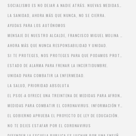
SOCIALISMO ES NO DEJAR A NADIE ATRÁS. NUEVAS MEDIDAS MUNICIPALES PARA PALIAR EL ESTADO DE ALARMA.
LA SANIDAD, AHORA MÁS QUE NUNCA, NO SE CIERRA.
AYUDAS PARA LOS AUTÓNOMOS
MENSAJE DE NUESTRO ALCALDE, FRANCISCO MIGUEL MOLINA HARO.
AHORA MÁS QUE NUNCA RESPONSABILIDAD Y UNIDAD.
SI TE PROTEGES, NOS PROTEGES PARA QUE PODAMOS PROTEGER.
ESTADO DE ALARMA PARA FRENAR LA INCERTIDUMBRE.
UNIDAD PARA COMBATIR LA ENFERMEDAD.
LA SALUD, PRIORIDAD ABSOLUTA
EL PSOE-A OFRECE UNA TREINTENA DE MEDIDAS PARA AFRONTAR LA CRISIS DEL CORONAVIRUS EN ANDALUCÍA
MEDIDAS PARA COMBATIR EL CORONAVIRUS. INFORMACIÓN Y TRANSPARENCIA.
EL GOBIERNO APRUEBA EL PROYECTO DE LEY DE EDUCACIÓN.
NO TE DEJES ESTAFAR POR EL CORONAVIRUS
DEFENDER LA ESCUELA PUBLICA ES LUCHAR POR UNA ENSEÑANZA DE CALIDAD E IGUALITARIA.