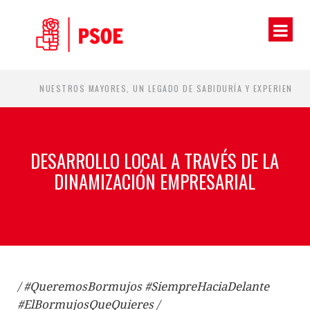
27
NUESTROS MAYORES, UN LEGADO DE SABIDURÍA Y EXPERIENCIA QUE DEBEMOS CUIDAR.
DESARROLLO LOCAL A TRAVÉS DE LA
DINAMIZACIÓN EMPRESARIAL
/ #QueremosBormujos #SiempreHaciaDelante
#ElBormujosQueQuieres /